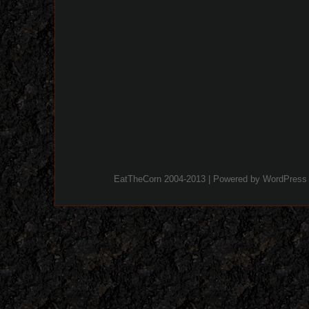
EatTheCorn 2004-2013 | Powered by
WordPress