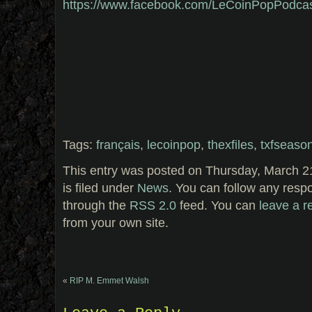
https://www.facebook.com/LeCoinPopPodca
Tags:
français
,
lecoinpop
,
thexfiles
,
txfseaso
This entry was posted on Thursday, March 2
is filed under
News
. You can follow any respo
through the
RSS 2.0
feed. You can
leave a 
from your own site.
«
RIP M. Emmet Walsh