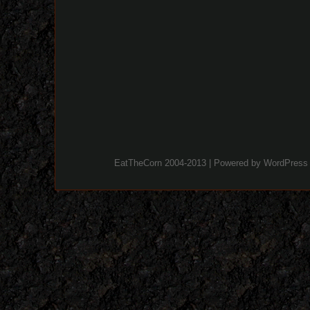
EatTheCorn 2004-2013 | Powered by
WordPress