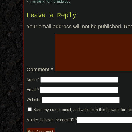
«
Interview: Tom Braidwood
Leave a Reply
Your email address will not be published.
Req
Comment
*
Name
*
Email
*
Website
Save my name, email, and website in this browser for th
Mulder: believes or doesn't?
*